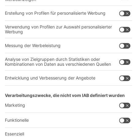
Transportsysteme
Dienstleistungen
Unternehmen
Follow us
Über uns
Standorte weltweit
Produktionsstandorte
Karriere
A
BIT O
F
YOUR LIFE.
+49 (6753) 122-922