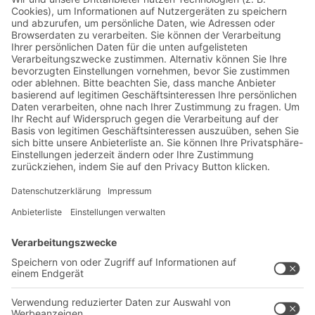
Jetzt beim BITO Newsletter
anmelden:
Lager- & Logistiknews
Exklusive Rabatte
Neuheiten
Newsletter abonnieren
Lösungen
Beratung & Service
Intralogistiklösungen
Kontaktformular
Behältersysteme
Regalsysteme