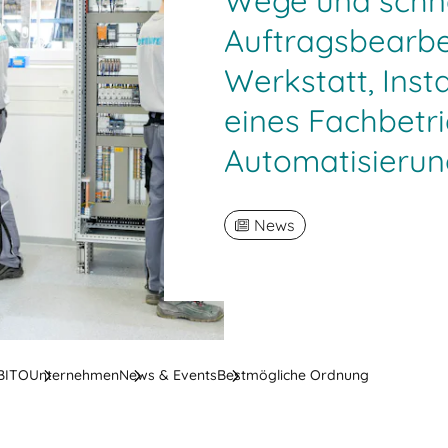
Wege und schne
Auftragsbearbe
Werkstatt, Inst
eines Fachbetri
Automatisierun
News
 BITO
Unternehmen
News & Events
Bestmögliche Ordnung