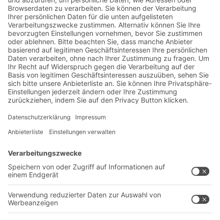
Jetzt beim BITO Newsletter
anmelden:
Lager- & Logistiknews
Exklusive Rabatte
Neuheiten
Newsletter abonnieren
Lösungen
Beratung & Service
Intralogistiklösungen
Kontaktformular
Behältersysteme
Regalsysteme
Transportsysteme