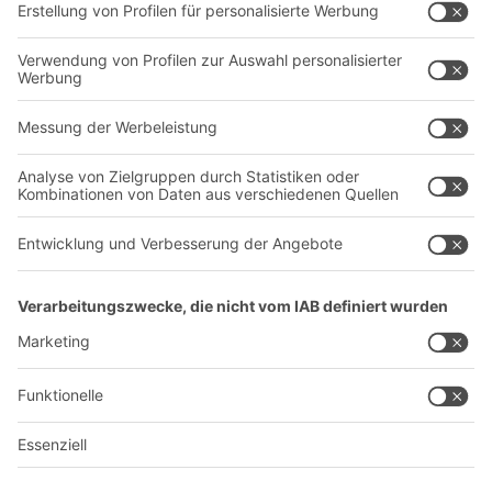
Dienstleistungen
Unternehmen
Follow us
Über uns
Standorte weltweit
Produktionsstandorte
Karriere
A
BIT O
F
YOUR LIFE.
+49 (6753) 122-922
© 2026 BITO-Lagertechnik Bittmann GmbH
Design & Realisation
+ | LOUIS
INTERNET