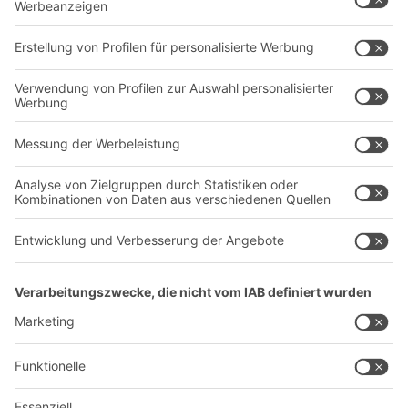
Transportsysteme
Dienstleistungen
Unternehmen
Follow us
Über uns
Standorte weltweit
Produktionsstandorte
Karriere
A
BIT O
F
YOUR LIFE.
+49 (6753) 122-922