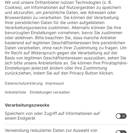
Jetzt beim BITO Newsletter
anmelden:
Lager- & Logistiknews
Exklusive Rabatte
Neuheiten
Newsletter abonnieren
Lösungen
Beratung & Service
Intralogistiklösungen
Kontaktformular
Behältersysteme
Regalsysteme