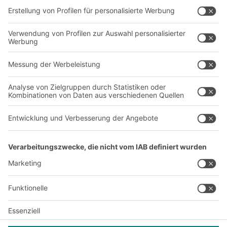
Unternehmen
Follow us
Über uns
Standorte weltweit
Produktionsstandorte
Karriere
A
BIT O
F
YOUR LIFE.
+49 (6753) 122-922
© 2026 BITO-Lagertechnik Bittmann GmbH
Design & Realisation
+ | LOUIS
INTERNET