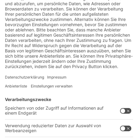
Jetzt beim BITO Newsletter
anmelden:
Lager- & Logistiknews
Exklusive Rabatte
Neuheiten
Newsletter abonnieren
Lösungen
Beratung & Service
Intralogistiklösungen
Kontaktformular
Behältersysteme
Regalsysteme
Transportsysteme
Dienstleistungen