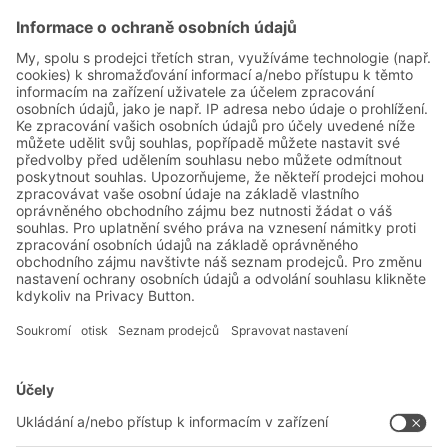
17.02.2024
PŘÍPADOVÉ STUDIE
Merck zdvojnásobuje počet skladovacích
míst na stejné ploše s BITO spádovým
systémem pro kusové zboží
Řešení BITO
Poradenství a služby
Řešení pro intralogistiku
Kontaktní formulář