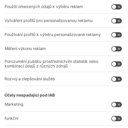
Boxy & přepravky
Regály a regálové systémy
Dopravní systémy
Naše služby
Společnost
Sledujte nás
O nás
Naše celosvětová síť
Naše závody
A
BIT O
F
YOUR LIFE.
+420 733 643 229