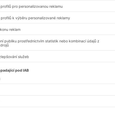
 logistická řešení
Produkty
í a služby
Společnost
Sledujte nás