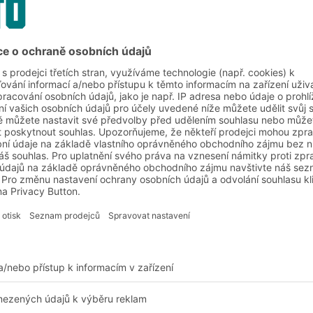
řešení pro
zítřka
Komplexní sortiment pr
prostředí
Přizpůsobené vašim in
Příslib kvality BITO od 
Zobrazit produkty