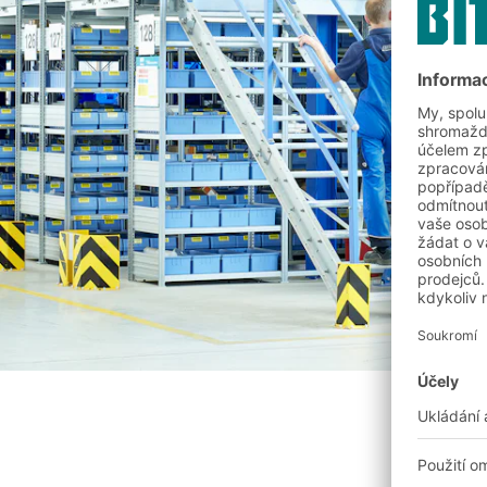
BIT O