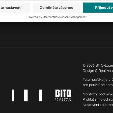
O nás
Naše celosvětová síť
Naše závody
© 2026 BITO-Lage
Design & Realiza
Tato nabídka je ur
pro použití při sa
Montážní podmínk
Prohlášení o ochr
Nastavení soukro