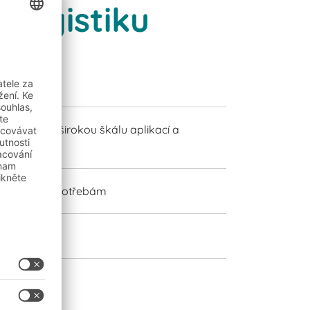
 logistiku
oduktů pro širokou škálu aplikací a
dividuálním potřebám
roku 1845