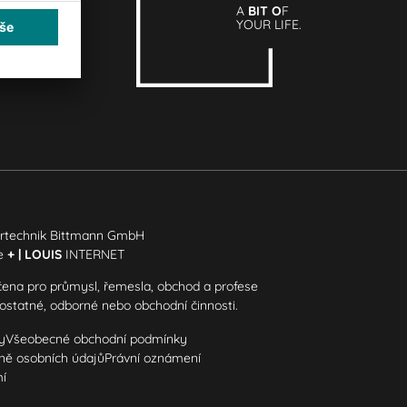
A
BIT O
F
YOUR LIFE.
rtechnik Bittmann GmbH
ce
+ | LOUIS
INTERNET
čena pro průmysl, řemesla, obchod a profese
mostatné, odborné nebo obchodní činnosti.
y
Všeobecné obchodní podmínky
aně osobních údajů
Právní oznámení
mí