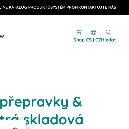
LINE KATALOG PRODUKTŮ
SYSTÉM PROFI
KONTAKTUJTE NÁS
OW
Shop
CS | CZ
Hledat
 přepravky &
trá skladová