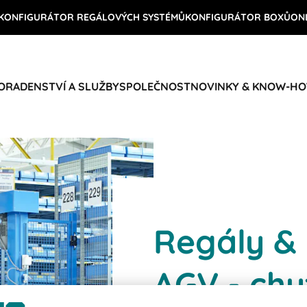
KONFIGURÁTOR REGÁLOVÝCH SYSTÉMŮ
KONFIGURÁTOR BOXŮ
ON
ORADENSTVÍ A SLUŽBY
SPOLEČNOST
NOVINKY & KNOW-H
Regály &
AGV - chy