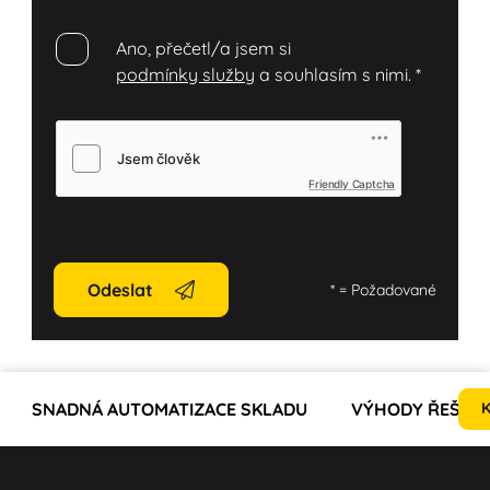
Ano, přečetl/a jsem si
podmínky služby
a souhlasím s nimi.
*
Friendly Captcha
Odeslat
*
= Požadované
SNADNÁ AUTOMATIZACE SKLADU
VÝHODY ŘEŠENÍ
K