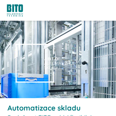
A
BIT O
F
AUTOMATIZACE
SKLADU
Automatizace skladu