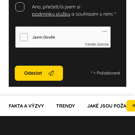
Ano, přečetl/a jsem si
podmínky služby
a souhlasím s nimi.
*
Friendly Captcha
Odeslat
*
= Požadované
FAKTA A VÝZVY
TRENDY
JAKÉ JSOU POŽADAV
K