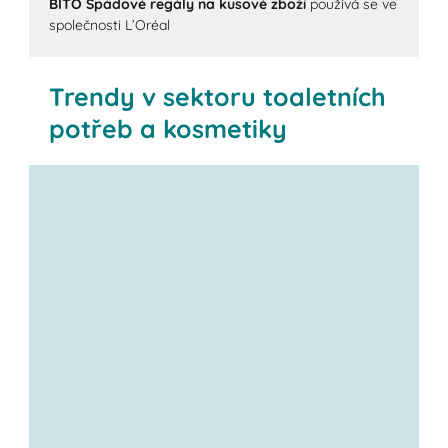
BITO Spádové regály na kusové zboží
používá se ve
společnosti L’Oréal
Trendy v sektoru toaletních
potřeb a kosmetiky