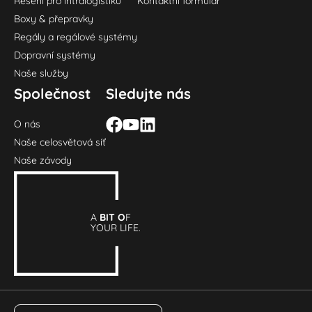
Řešení pro intralogistiku
Kontaktní formulář
Boxy & přepravky
Regály a regálové systémy
Dopravní systémy
Naše služby
Společnost
Sledujte nás
O nás
Naše celosvětová síť
Naše závody
A
BIT O
F
YOUR LIFE.