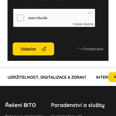
Friendly Captcha
Odeslat
*
= Požadované
UDRŽITELNOST, DIGITALIZACE A ZDRAVÍ
INTERNET
K
Řešení BITO
Poradenství a služby