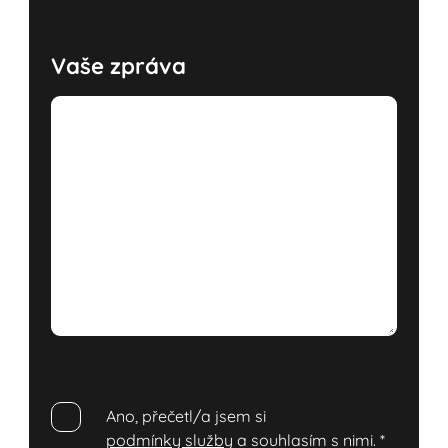
Vaše zpráva
Ano, přečetl/a jsem si
podmínky služby
a souhlasím s nimi.
*