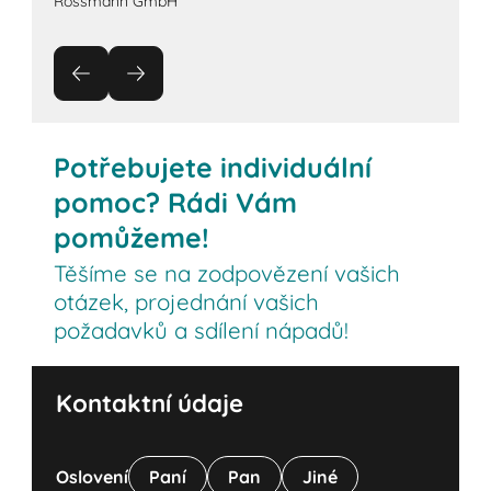
Rossmann GmbH
Potřebujete individuální
pomoc? Rádi Vám
pomůžeme!
Těšíme se na zodpovězení vašich
otázek, projednání vašich
požadavků a sdílení nápadů!
Kontaktní údaje
Oslovení
Paní
Pan
Jiné