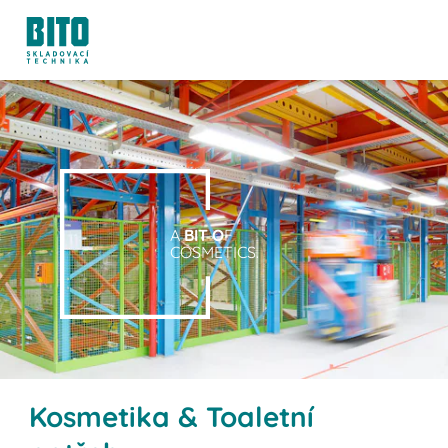
A
BIT O
F
COSMETICS.
Kosmetika & Toaletní