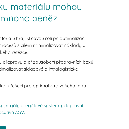
oku materiálu mohou
t mnoho peněz
eriálu hrají klíčovou roli při optimalizaci
 procesů s cílem minimalizovat náklady a
kého řetězce.
ů přepravy a přizpůsobení přepravních boxů
malizovat skladové a intralogistické
kálu řešení pro optimalizaci vašeho toku
ky, regály aregálové systémy, dopravní
locative AGV.