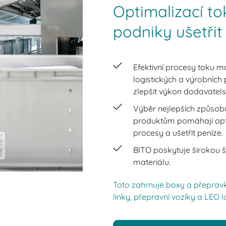
Optimalizací t
podniky ušetři
Efektivní procesy toku mat
logistických a výrobních
zlepšit výkon dodavatels
Výběr nejlepších způsob
produktům pomáhají opti
procesy a ušetřit peníze.
BITO poskytuje širokou š
materiálu.
Toto zahrnuje boxy a přeprav
linky, přepravní vozíky a LEO 