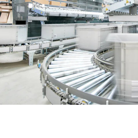
BIT O