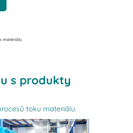
k materiálu
lu s produkty
procesů toku materiálu.