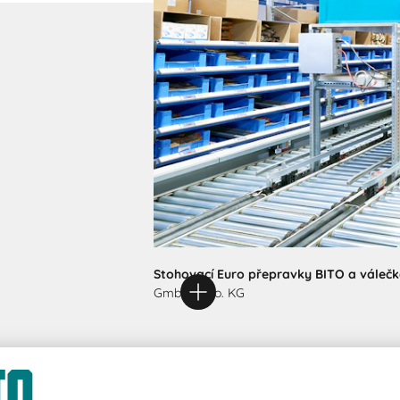
Stohovací Euro přepravky BITO a váleč
GmbH & Co. KG