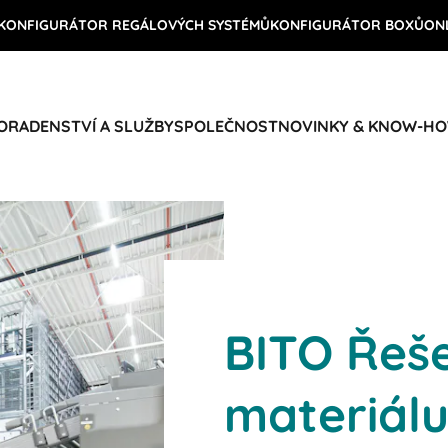
KONFIGURÁTOR REGÁLOVÝCH SYSTÉMŮ
KONFIGURÁTOR BOXŮ
ON
ORADENSTVÍ A SLUŽBY
SPOLEČNOST
NOVINKY & KNOW-H
BITO Řeše
materiál