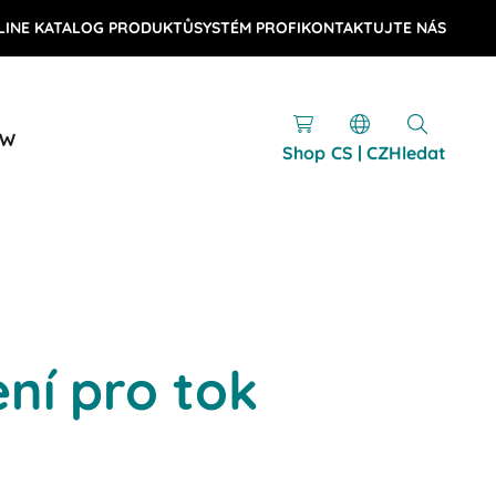
LINE KATALOG PRODUKTŮ
SYSTÉM PROFI
KONTAKTUJTE NÁS
OW
Shop
CS | CZ
Hledat
ní pro tok
u