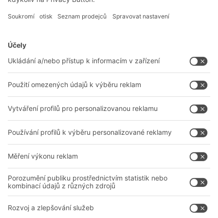
Řešení BITO
Poradenství a služby
Řešení pro intralogistiku
Kontaktní formulář
Boxy & přepravky
Regály a regálové systémy
Dopravní systémy
Naše služby
Společnost
Sledujte nás
O nás
Naše celosvětová síť
Naše závody
A
BIT O
F