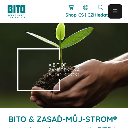
Shop
CS | CZ
Hledat
A
BIT O
F
ZAMĚŘENÝ NA
BUDOUCNOST.
BITO & ZASAĎ-MŮJ-STROM®