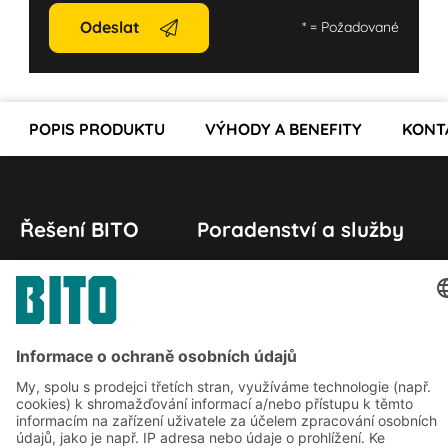
Odeslat
*
= Požadované
POPIS PRODUKTU
VÝHODY A BENEFITY
KONT
Řešení BITO
Poradenství a služby
Řešení pro intralogistiku
Kontaktní formulář
Boxy & přepravky
Regály a regálové systémy
Dopravní systémy
Naše služby
Společnost
Sledujte nás