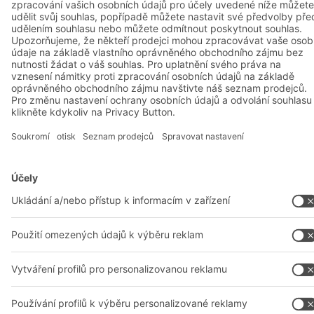
O nás
Naše celosvětová síť
Naše závody
A
BIT O
F
YOUR LIFE.
+420 733 643 229
© 2026 BITO-Lagertechnik Bittmann GmbH
Design & Realizace
+ | LOUIS
INTERNET
Tato nabídka je určena pro průmysl, řemesla, obchod a profese
pro použití při samostatné, odborné nebo obchodní činnosti.
Montážní podmínky
Všeobecné obchodní podmínky