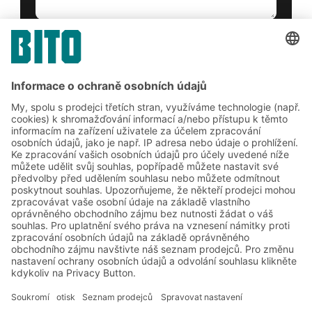
Ano, přečetl/a jsem si
podmínky služby
a souhlasím s nimi.
*
Friendly Captcha
Odeslat
*
= Požadované