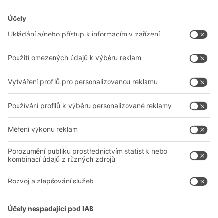
Řešení BITO
Poradenství a služby
Řešení pro intralogistiku
Kontaktní formulář
Boxy & přepravky
Regály a regálové systémy
Dopravní systémy
Naše služby
Společnost
Sledujte nás
O nás
Naše celosvětová síť
Naše závody
A
BIT O
F
YOUR LIFE.