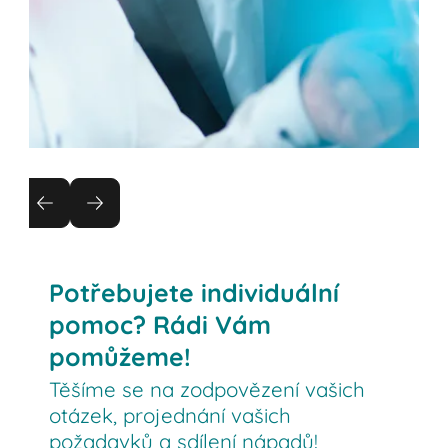
Analýza a plánování projektu
Věříme, že komunikace s našimi zákazníky je
zásadní:
Potřebujete individuální
Odborné poradenství od zkušeného
pomoc? Rádi Vám
personálu
pomůžeme!
Znalí a angažovaní servisní technici v
Těšíme se na zodpovězení vašich
terénu
otázek, projednání vašich
BITO doprovází váš projekt od A do Z
požadavků a sdílení nápadů!