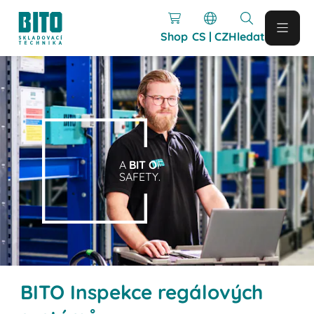
Shop
CS | CZ
Hledat
A
BIT O
F
SAFETY.
BITO Inspekce regálových