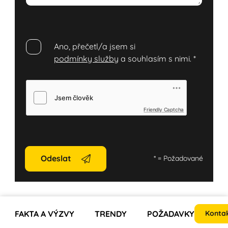
Ano, přečetl/a jsem si
podmínky služby
a souhlasím s nimi.
*
Friendly Captcha
Odeslat
*
= Požadované
FAKTA A VÝZVY
TRENDY
POŽADAVKY
Kontak