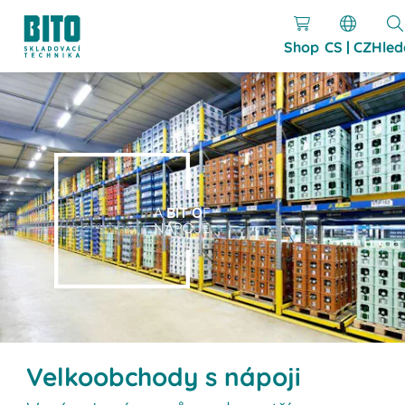
Shop
CS | CZ
Hled
A
BIT O
F
NÁPOJE.
Velkoobchody s nápoji