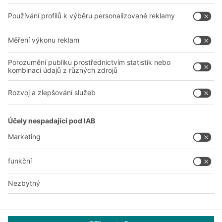
Společnost
Sledujte nás
O nás
Naše celosvětová síť
Naše závody
A
BIT O
F
YOUR LIFE.
+420 733 643 229
© 2026 BITO-Lagertechnik Bittmann GmbH
Design & Realizace
+ | LOUIS
INTERNET
Tato nabídka je určena pro průmysl, řemesla, obchod a profese