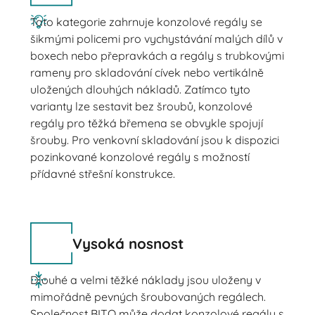
Tato kategorie zahrnuje konzolové regály se
šikmými policemi pro vychystávání malých dílů v
boxech nebo přepravkách a regály s trubkovými
rameny pro skladování cívek nebo vertikálně
uložených dlouhých nákladů. Zatímco tyto
varianty lze sestavit bez šroubů, konzolové
regály pro těžká břemena se obvykle spojují
šrouby. Pro venkovní skladování jsou k dispozici
pozinkované konzolové regály s možností
přídavné střešní konstrukce.
Vysoká nosnost
Dlouhé a velmi těžké náklady jsou uloženy v
mimořádně pevných šroubovaných regálech.
Společnost BITO může dodat konzolové regály s