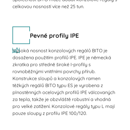
celkovou nosností více než 25 tun.
Pevné profily IPE
Vysoká nosnost konzolových regálů BITO je
dosažena použitím profilů IPE. IPE je německá
zkratka pro středně široké I-profily s
rovnoběžnými vnitřními povrchy přírub.
Konstrukce sloupů a konzolových ramen
těžkých regálů BITO typu ES je vyrobena z
plnostěnných ocelových profilů IPE válcovaných
za tepla, takže je obzvláště robustní a vhodná
pro velké zatížení. Konzolové regály typu L mají
pouze sloupy z profilu IPE 100/120.