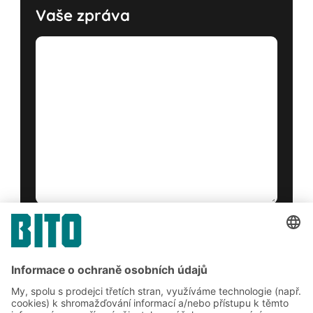
Vaše zpráva
Ano, přečetl/a jsem si
podmínky služby
a souhlasím s nimi.
*