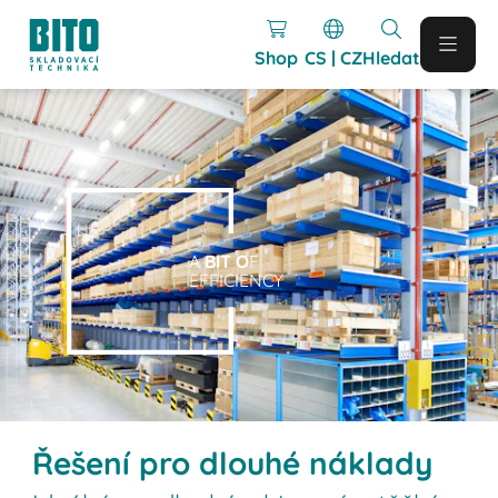
Shop
CS | CZ
Hledat
A
BIT O
F
EFFICIENCY
Řešení pro dlouhé náklady