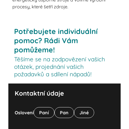
procesy, které šetří zdroje.
Potřebujete individuální
pomoc? Rádi Vám
pomůžeme!
Těšíme se na zodpovězení vašich
otázek, projednání vašich
požadavků a sdílení nápadů!
Kontaktní údaje
Oslovení
Paní
Pan
Jiné