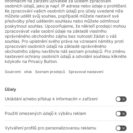
Friendly Captcha
Odeslat
*
= Požadované
Řešení BITO
Poradenství a služby
Řešení pro intralogistiku
Kontaktní formulář
Boxy & přepravky
Regály a regálové systémy
Dopravní systémy
Naše služby