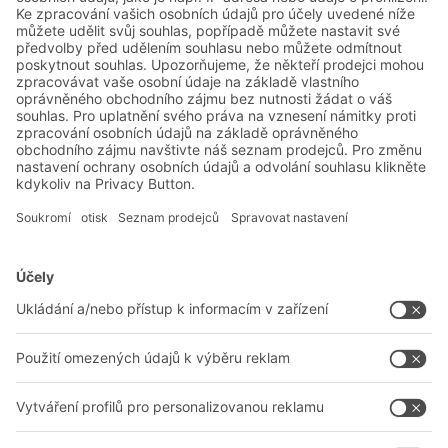
sektoru potravin a nápojů
Řešení BITO
Poradenství a služby
Řešení pro intralogistiku
Kontaktní formulář
Boxy & přepravky
Regály a regálové systémy
Dopravní systémy
Naše služby
Společnost
Sledujte nás
O nás
Naše celosvětová síť
Naše závody