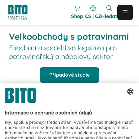
Shop
CS | CZ
Hledat
Velkoobchody s potravinami
Flexibilní a spolehlivá logistika pro
potravinářský a nápojový sektor
Případové studie
Reference
Projekty BITO realizované v