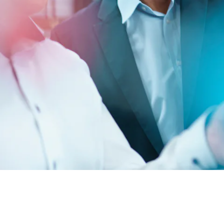
BIT O