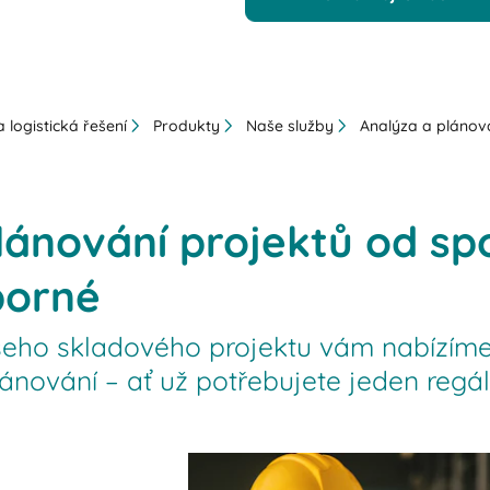
 logistická řešení
Produkty
Naše služby
Analýza a plánov
lánování projektů od spo
borné
ašeho skladového projektu vám nabízí
ánování – ať už potřebujete jeden regá