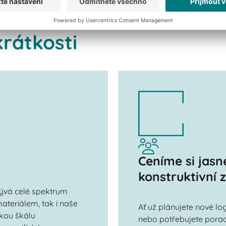
rátkosti
Ceníme si jas
konstruktivní 
rývá celé spektrum
ateriálem, tak i naše
Ať už plánujete nové l
okou škálu
nebo potřebujete porad