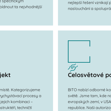
 specifickým
nejlepší řešení vznikají
ídnout ta nejvhodnější
naslouchání a spoluprá
jekt
Celosvětové p
místě. Kategorizujeme
BITO nabízí odborné ko
ychystávací procesy a
světě. Jsme tam, kde n
jejich kombinaci –
evropských zemí, v USA,
truktéři, techničtí
republice. Naši autoriz