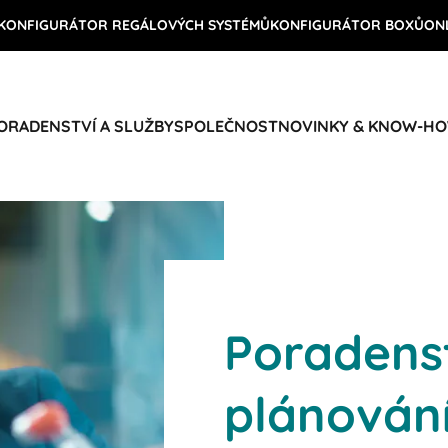
KONFIGURÁTOR REGÁLOVÝCH SYSTÉMŮ
KONFIGURÁTOR BOXŮ
ON
ORADENSTVÍ A SLUŽBY
SPOLEČNOST
NOVINKY & KNOW-H
Poradenst
plánování