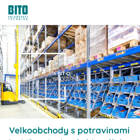
A
BIT O
F
GROCERIES.
Velkoobchody s potravinami