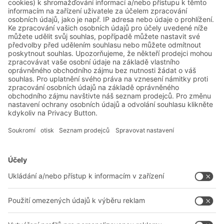
AGV BITO s překládacími stanicemi a
skládacími přepravkami pomáhají
společnosti Siemens dosáhnout jejich cílů.
Řešení BITO
Poradenství a služby
Řešení pro intralogistiku
Kontaktní formulář
Boxy & přepravky
Regály a regálové systémy
Dopravní systémy