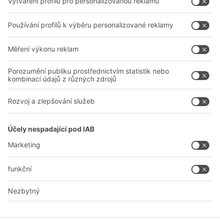
Naše služby
Společnost
Sledujte nás
O nás
Naše celosvětová síť
Naše závody
A
BIT O
F
YOUR LIFE.
+420 733 643 229
© 2026 BITO-Lagertechnik Bittmann GmbH
Design & Realizace
+ | LOUIS
INTERNET