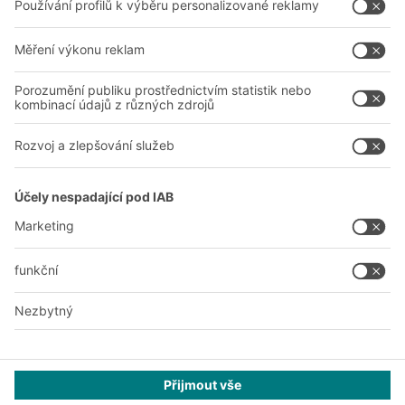
O nás
Naše celosvětová síť
Naše závody
A
BIT O
F
YOUR LIFE.
+420 733 643 229
© 2026 BITO-Lagertechnik Bittmann GmbH
Design & Realizace
+ | LOUIS
INTERNET
Tato nabídka je určena pro průmysl, řemesla, obchod a profese
pro použití při samostatné, odborné nebo obchodní činnosti.