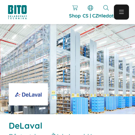
Shop
CS | CZ
Hledat
DeLaval