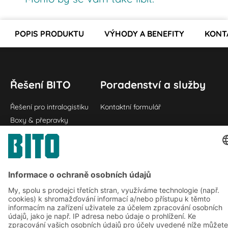
POPIS PRODUKTU
VÝHODY A BENEFITY
KONT
Řešení BITO
Poradenství a služby
Řešení pro intralogistiku
Kontaktní formulář
Boxy & přepravky
Regály a regálové systémy
Dopravní systémy
Naše služby
Společnost
Sledujte nás
O nás
Naše celosvětová síť
Naše závody