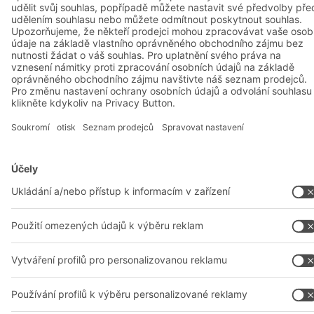
A
BIT O
F
YOUR LIFE.
+420 733 643 229
© 2026 BITO-Lagertechnik Bittmann GmbH
Design & Realizace
+ | LOUIS
INTERNET
Tato nabídka je určena pro průmysl, řemesla, obchod a profese
pro použití při samostatné, odborné nebo obchodní činnosti.
Montážní podmínky
Všeobecné obchodní podmínky
Prohlášení o ochraně osobních údajů
Právní oznámení
Nastavení soukromí