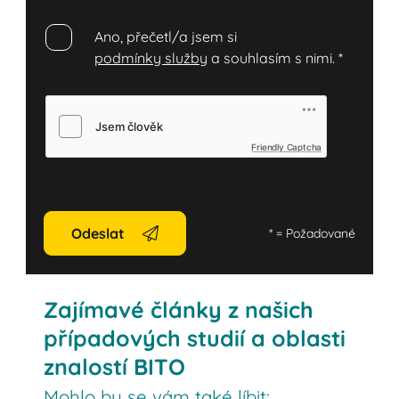
Ano, přečetl/a jsem si
podmínky služby
a souhlasím s nimi.
*
Friendly Captcha
Odeslat
*
= Požadované
Zajímavé články z našich
případových studií a oblasti
znalostí BITO
Mohlo by se vám také líbit: