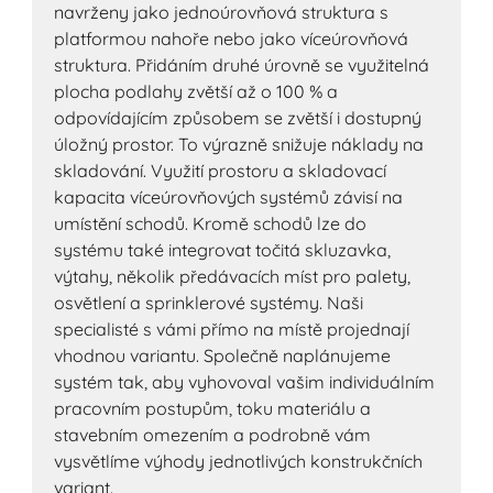
navrženy jako jednoúrovňová struktura s
platformou nahoře nebo jako víceúrovňová
struktura. Přidáním druhé úrovně se využitelná
plocha podlahy zvětší až o 100 % a
odpovídajícím způsobem se zvětší i dostupný
úložný prostor. To výrazně snižuje náklady na
skladování. Využití prostoru a skladovací
kapacita víceúrovňových systémů závisí na
umístění schodů. Kromě schodů lze do
systému také integrovat točitá skluzavka,
výtahy, několik předávacích míst pro palety,
osvětlení a sprinklerové systémy. Naši
specialisté s vámi přímo na místě projednají
vhodnou variantu. Společně naplánujeme
systém tak, aby vyhovoval vašim individuálním
pracovním postupům, toku materiálu a
stavebním omezením a podrobně vám
vysvětlíme výhody jednotlivých konstrukčních
variant.