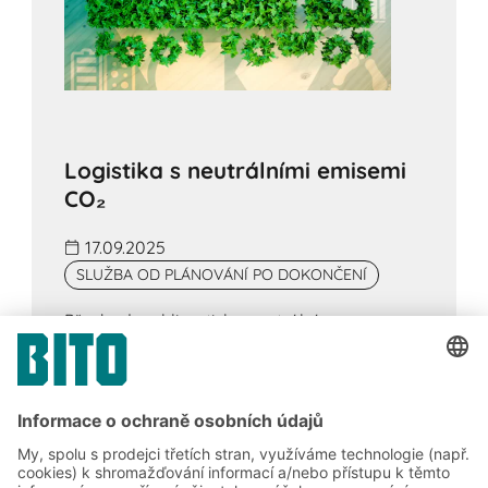
Logistika s neutrálními emisemi
CO₂
17.09.2025
SLUŽBA OD PLÁNOVÁNÍ PO DOKONČENÍ
Přechod na klimaticky neutrální
dodavatelské řetězce v logistice vyžaduje
komplexní přístup: efektivní dopravu s
nízkými emisemi, obnovitelné zdroje energie
ve skladech, uzavřené materiálové cykly a
transparentní vykazování emisí CO₂. Zjistěte,
jak můžete pomocí inovativních technologií a