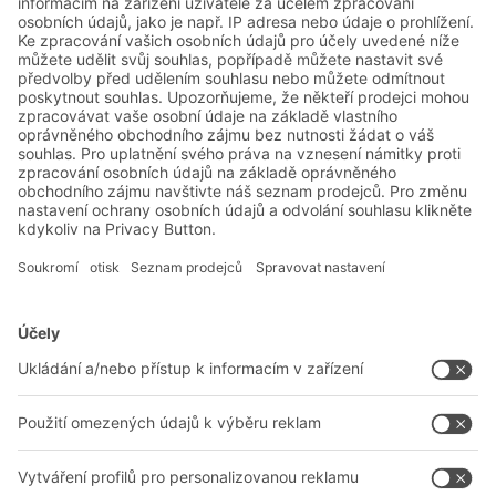
procesů zajistit udržitelný a ekologický tok
zboží.
Řešení BITO
Poradenství a služby
Řešení pro intralogistiku
Kontaktní formulář
Boxy & přepravky
Regály a regálové systémy
Dopravní systémy
Naše služby