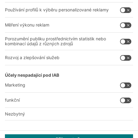
Společnost
Sledujte nás
O nás
Naše celosvětová síť
Naše závody
A
BIT O
F
YOUR LIFE.
+420 733 643 229
© 2026 BITO-Lagertechnik Bittmann GmbH
Design & Realizace
+ | LOUIS
INTERNET
Tato nabídka je určena pro průmysl, řemesla, obchod a profese