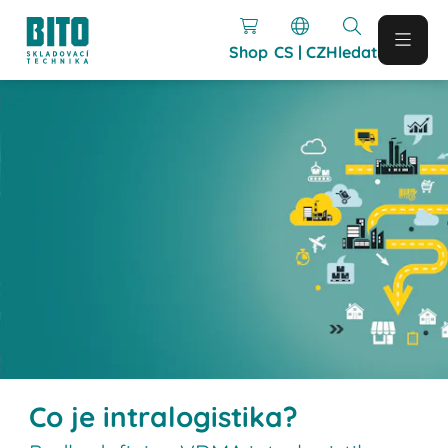
Shop
CS | CZ
Hledat
Co je intralogistika?