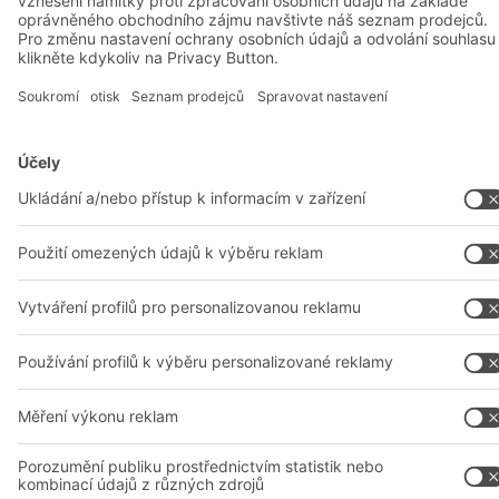
A
BIT O
F
YOUR LIFE.
+420 733 643 229
© 2026 BITO-Lagertechnik Bittmann GmbH
Design & Realizace
+ | LOUIS
INTERNET
Tato nabídka je určena pro průmysl, řemesla, obchod a profese
pro použití při samostatné, odborné nebo obchodní činnosti.
Montážní podmínky
Všeobecné obchodní podmínky
Prohlášení o ochraně osobních údajů
Právní oznámení
Nastavení soukromí