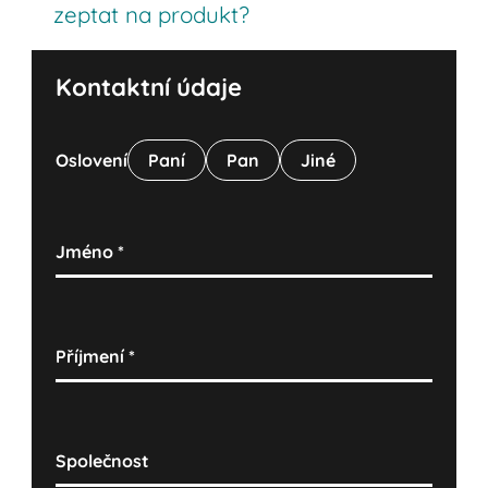
zeptat na produkt?
Kontaktní údaje
Oslovení
Paní
Pan
Jiné
Jméno
*
Příjmení
*
Společnost