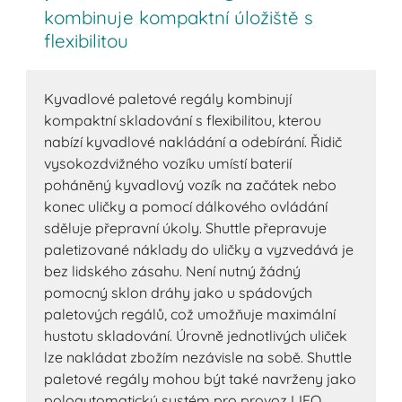
kombinuje kompaktní úložiště s
flexibilitou
Kyvadlové paletové regály kombinují
kompaktní skladování s flexibilitou, kterou
nabízí kyvadlové nakládání a odebírání. Řidič
vysokozdvižného vozíku umístí baterií
poháněný kyvadlový vozík na začátek nebo
konec uličky a pomocí dálkového ovládání
sděluje přepravní úkoly. Shuttle přepravuje
paletizované náklady do uličky a vyzvedává je
bez lidského zásahu. Není nutný žádný
pomocný sklon dráhy jako u spádových
paletových regálů, což umožňuje maximální
hustotu skladování. Úrovně jednotlivých uliček
lze nakládat zbožím nezávisle na sobě. Shuttle
paletové regály mohou být také navrženy jako
poloautomatický systém pro provoz LIFO