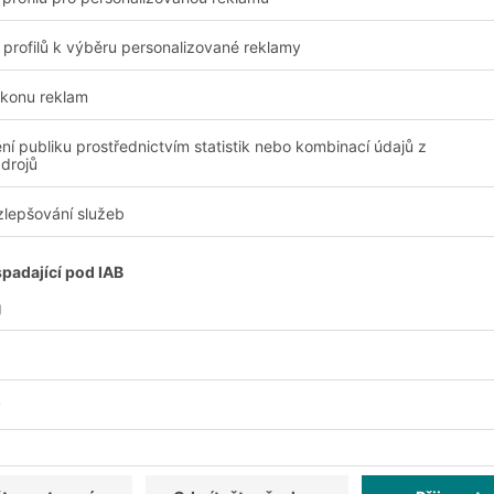
Všestrannost
storu.
Modulární konstrukce 
individuálním požadav