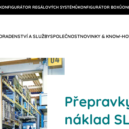
KONFIGURÁTOR REGÁLOVÝCH SYSTÉMŮ
KONFIGURÁTOR BOXŮ
ON
ORADENSTVÍ A SLUŽBY
SPOLEČNOST
NOVINKY & KNOW-H
Přepravk
náklad SL