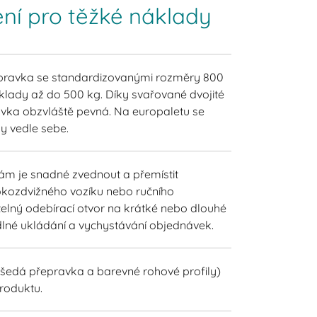
ení pro těžké náklady
epravka se standardizovanými rozměry 800
lady až do 500 kg. Díky svařované dvojité
avka obzvláště pevná. Na europaletu se
y vedle sebe.
nám je snadné zvednout a přemístit
kozdvižného vozíku nebo ručního
telný odebírací otvor na krátké nebo dlouhé
lné ukládání a vychystávání objednávek.
šedá přepravka a barevné rohové profily)
produktu.