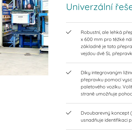
Univerzální řeš
Robustní, ale lehká př
x 600 mm pro těžké nák
základně je tato přepr
vejdou dvě SL přepravk
Díky integrovaným liži
přepravku pomocí vyso
paletového vozíku. Voli
straně umožňuje pohod
Dvoubarevný koncept (
usnadňuje identifikaci 