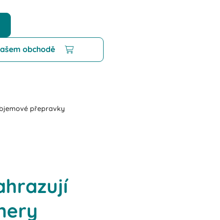
 našem obchodě
bjemové přepravky
ahrazují
nery