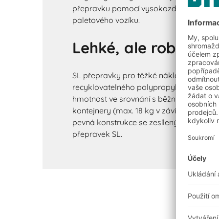
přepravku pomocí vysokozdvižného vozí
paletového vozíku.
Lehké, ale robustní
SL přepravky pro těžké náklady jsou vy
recyklovatelného polypropylenu (PP) a m
hmotnost ve srovnání s běžnými gitterb
kontejnery (max. 18 kg v závislosti na vel
pevná konstrukce se zesílenými rohovými
přepravek SL.