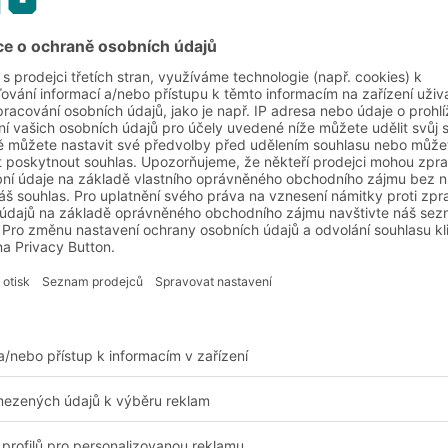
ku nebo ručního
robeny z lehkého,
ají velmi nízkou
oxy a plechovými
ikosti). Jednodílná,
 profily zvyšuje tuhost
Výhody a přínosy