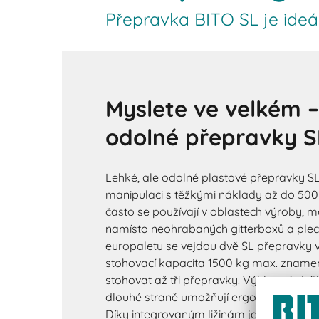
Přepravka BITO SL je ideá
Myslete ve velkém 
odolné přepravky S
Lehké, ale odolné plastové přepravky S
manipulaci s těžkými náklady až do 500 
často se používají v oblastech výroby, 
namísto neohrabaných gitterboxů a plec
europaletu se vejdou dvě SL přepravky 
stohovací kapacita 1500 kg max. znamen
stohovat až tři přepravky. Výklopná dví
dlouhé straně umožňují ergonomické nak
Díky integrovaným ližinám je snadné zve