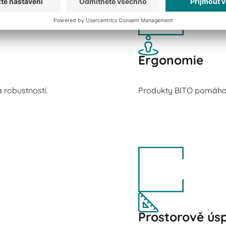
Ergonomie
 robustností.
Produkty BITO pomáhají
Prostorově ús