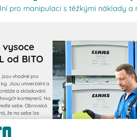
lní pro manipulaci s těžkými náklady 
– vysoce
L od BITO
L jsou vhodné pro
kg. Jsou univerzální a
montáže a skladování
hových kontejnerů. Na
vedle sebe. Obrovská
á, že na sebe lze
řka na krátké nebo
ládání a vykládání.
dnout a přemístit