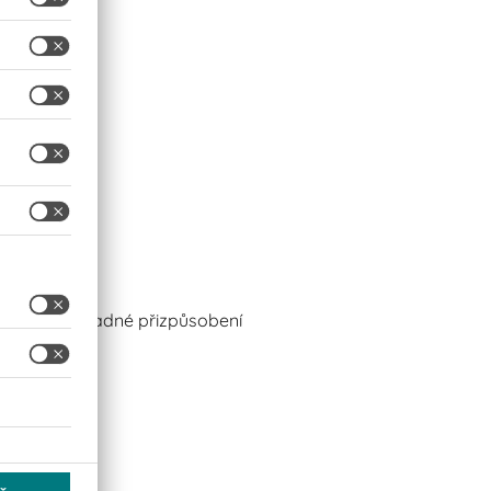
umožňuje snadné přizpůsobení
kům.