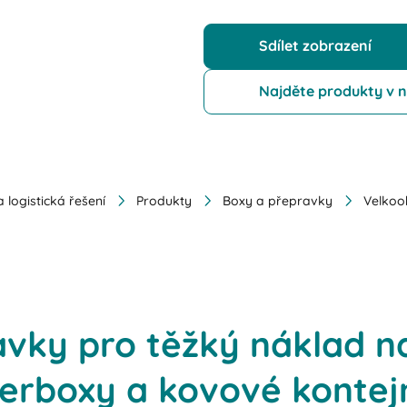
Sdílet zobrazení
Najděte produkty v
 logistická řešení
Produkty
Boxy a přepravky
Velkoo
vky pro těžký náklad n
terboxy a kovové kontej