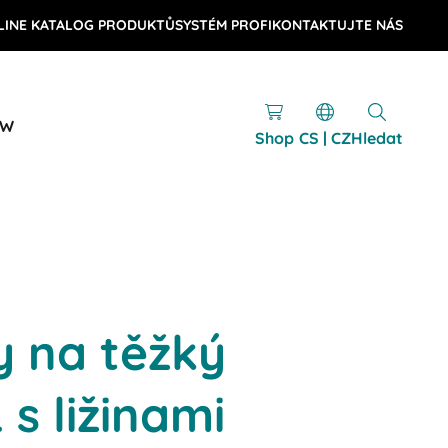
LINE KATALOG PRODUKTŮ
SYSTÉM PROFI
KONTAKTUJTE NÁS
OW
Shop
CS | CZ
Hledat
y na těžký
 s ližinami