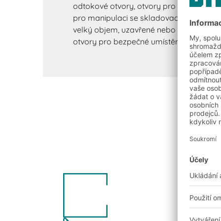
odtokové otvory, otvory pro zasunutí děli
pro manipulaci se skladovacími a vysklad
velký objem, uzavřené nebo otevřená ú
otvory pro bezpečné umístění víka.