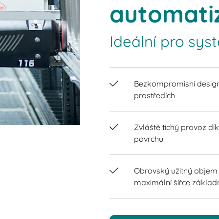
automati
Ideální pro sy
Bezkompromisní design
prostředích
Zvláště tichý provoz dí
povrchu.
Obrovský užitný objem 
maximální šířce základ