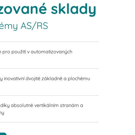
zované sklady
stémy AS/RS
 pro použití v automatizovaných
ky inovativní dvojité základně a plochému
díky absolutně vertikálním stranám a
ny