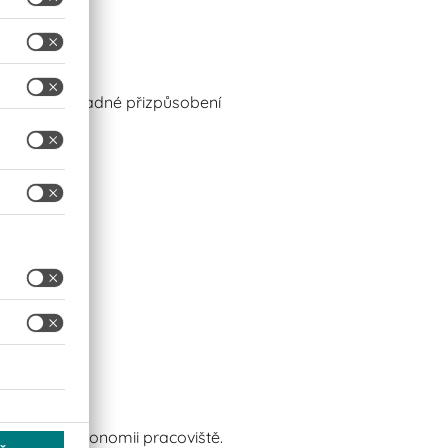
umožňuje snadné přizpůsobení
kům.
 zlepšit ergonomii pracoviště.