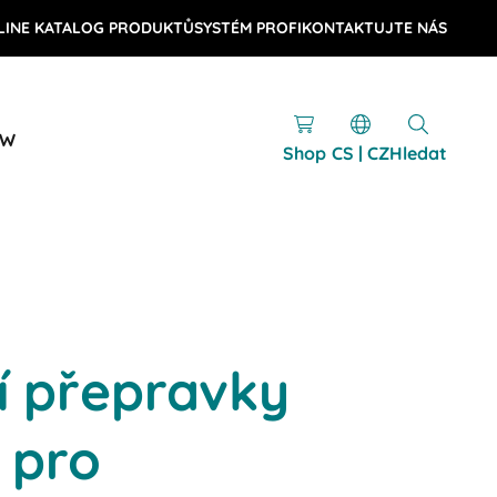
LINE KATALOG PRODUKTŮ
SYSTÉM PROFI
KONTAKTUJTE NÁS
OW
Shop
CS | CZ
Hledat
í přepravky
 pro