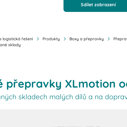
Sdílet zobrazení
 logistická řešení
Produkty
Boxy a přepravky
Přepra
ané sklady
é přepravky XLmotion o
aných skladech malých dílů a na dopra