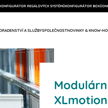
KONFIGURÁTOR REGÁLOVÝCH SYSTÉMŮ
KONFIGURÁTOR BOXŮ
ON
ORADENSTVÍ A SLUŽBY
SPOLEČNOST
NOVINKY & KNOW-H
Modulárn
XLmotion