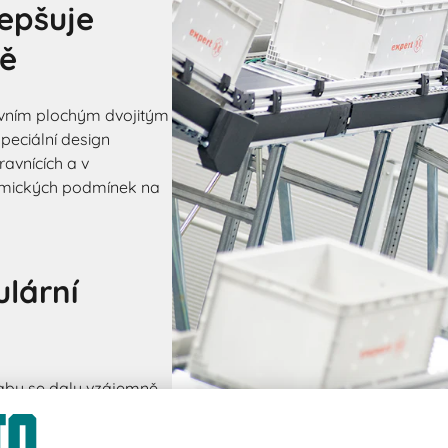
epšuje
tě
ivním plochým dvojitým
eciální design
avnících a v
omických podmínek na
lární
aby se daly vzájemně
racovanou konstrukci.
ají přepravky XLmotion