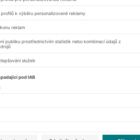
Všestrannost
storu.
Modulární konstrukce 
individuálním požadav
Ergonomie
 robustností.
Produkty BITO pomáhají