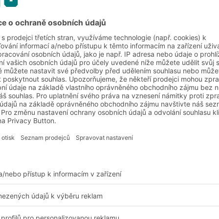
cích příček, žebrování
ňovacími stroji, velmi
chopy a polohovací
Výhody a přínosy