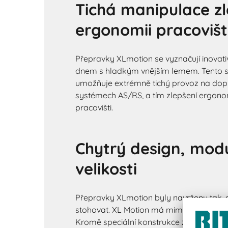
Tichá manipulace zl
ergonomii pracoviš
Přepravky XLmotion se vyznačují inovat
dnem s hladkým vnějším lemem. Tento sp
umožňuje extrémně tichý provoz na dopr
systémech AS/RS, a tím zlepšení ergon
pracovišti.
Chytrý design, modu
velikosti
Přepravky XLmotion byly navrženy tak, 
stohovat. XL Motion má mimořádně prop
Kromě speciální konstrukce základny m