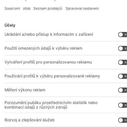
A
BIT O
F
YOUR LIFE.
+420 733 643 229
© 2026 BITO-Lagertechnik Bittmann GmbH
Design & Realizace
+ | LOUIS
INTERNET
Tato nabídka je určena pro průmysl, řemesla, obchod a profese
pro použití při samostatné, odborné nebo obchodní činnosti.
Montážní podmínky
Všeobecné obchodní podmínky
Prohlášení o ochraně osobních údajů
Právní oznámení
Nastavení soukromí