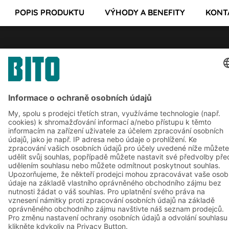
POPIS PRODUKTU
VÝHODY A BENEFITY
KONT
Řešení BITO
Poradenství a služby
Řešení pro intralogistiku
Kontaktní formulář
Boxy & přepravky
Regály a regálové systémy
Dopravní systémy
Naše služby
Společnost
Sledujte nás
O nás
Naše celosvětová síť
Naše závody