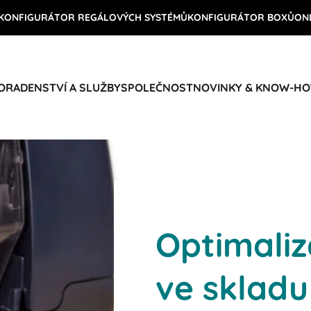
KONFIGURÁTOR REGÁLOVÝCH SYSTÉMŮ
KONFIGURÁTOR BOXŮ
ON
ORADENSTVÍ A SLUŽBY
SPOLEČNOST
NOVINKY & KNOW-H
Optimaliz
ve skladu