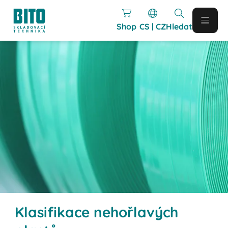
Shop
CS | CZ
Hledat
Klasifikace nehořlavých