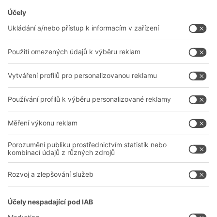
Řešení BITO
Poradenství a služby
Řešení pro intralogistiku
Kontaktní formulář
Boxy & přepravky
Regály a regálové systémy
Dopravní systémy
Naše služby
Společnost
Sledujte nás
O nás
Naše celosvětová síť
Naše závody
A
BIT O
F
YOUR LIFE.