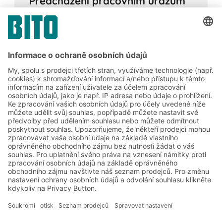
Předcházení pracovním úrazům
ve skladech
28.10.2020
SLUŽBA OD PLÁNOVÁNÍ PO DOKONČENÍ
Pracovní nehody ve skladu jsou skutečnou
hrozbou. Dodržováním zákonných předpisů
a přijetím správných opatření však lze
mnoho nebezpečných míst odstranit.