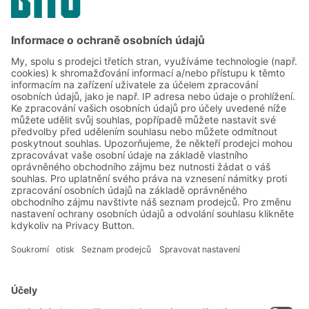
úspěch v elektronickém obchodování –
právě zde se rozhoduje o spokojenosti
zákazníků. Rostoucí objemy zásilek,
nedostatek kvalifikovaných pracovníků a
vysoké náklady činí inovativní řešení a
digitální strategie dodavatelského řetězce
nepostradatelnými.
Řešení BITO
Poradenství a služby