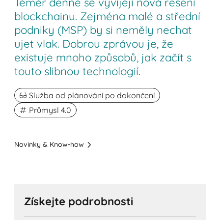
Téměř denně se vyvíjejí nová řešení
blockchainu. Zejména malé a střední
podniky (MSP) by si neměly nechat
ujet vlak. Dobrou zprávou je, že
existuje mnoho způsobů, jak začít s
touto slibnou technologií.
Služba od plánování po dokončení
Průmysl 4.0
Novinky & Know-how
Získejte podrobnosti