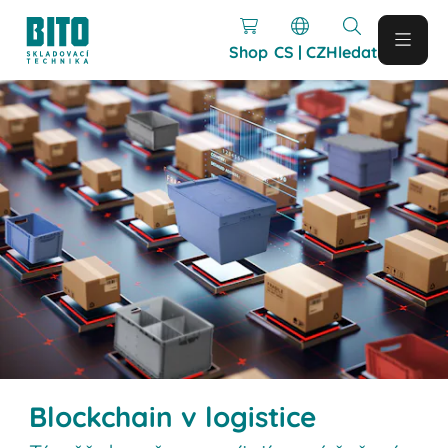
Shop
CS | CZ
Hledat
Blockchain v logistice