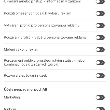
Řešení pro intralogistiku
Kontaktní formulář
Boxy & přepravky
Regály a regálové systémy
Dopravní systémy
Naše služby
Společnost
Sledujte nás
O nás
Naše celosvětová síť
Naše závody
A
BIT O
F
YOUR LIFE.