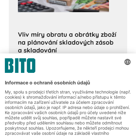
Vliv míry obratu a obrátky zboží
na plánování skladových zásob
a skladování
20.01.2022
SLUŽBA OD PLÁNOVÁNÍ PO DOKONČENÍ
V závislosti na rychlosti prodeje nebo obratu
zboží se rozlišuje zboží na rychlé, středně
rychlé a pomalé. Pro rychlé a středně rychlé
obraty se často volí jednotkové nebo
průtokové paletové regály.