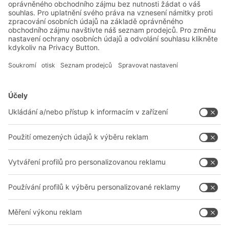
Řešení BITO
Poradenství a služby
Řešení pro intralogistiku
Kontaktní formulář
Boxy & přepravky
Regály a regálové systémy
Dopravní systémy
Naše služby
Společnost
Sledujte nás
O nás
Naše celosvětová síť