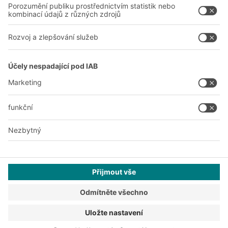
Naše závody
A
BIT O
F
YOUR LIFE.
+420 733 643 229
© 2026 BITO-Lagertechnik Bittmann GmbH
Design & Realizace
+ | LOUIS
INTERNET
Tato nabídka je určena pro průmysl, řemesla, obchod a profese
pro použití při samostatné, odborné nebo obchodní činnosti.
Montážní podmínky
Všeobecné obchodní podmínky
Prohlášení o ochraně osobních údajů
Právní oznámení
Nastavení soukromí