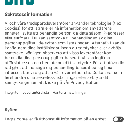
av BITO
Prenumerera på vårt
nyhetsbrev:
Lager- och logistiknyheter
Exklusiva erbjudanden
Produktnyheter
Prenumerera på vårt
nyhetsbrev
Lösningar
Rådgivning & service
Intralogistiklösningar
Produktkatalog
Lådsystem
BITO PROJEKTGUIDE