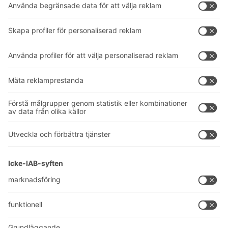
Hyllsystem
Nedladdningar
Transportsystem
Kontaktformulär
Våra tjänster
Företag
Följ oss
Om oss
Vårt globala nätverk
Våra produktionsanläggningar
A
BIT O
F
YOUR LIFE.
042-151 910