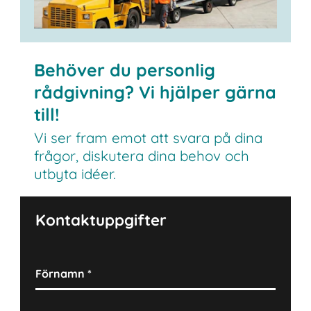
Behöver du personlig
rådgivning? Vi hjälper gärna
till!
Vi ser fram emot att svara på dina
frågor, diskutera dina behov och
utbyta idéer.
Kontaktuppgifter
Förnamn
*