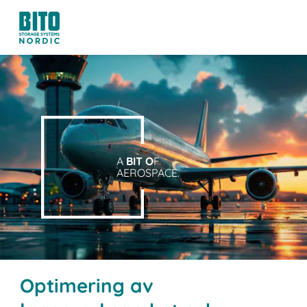
A
BIT O
F
AEROSPACE.
Optimering av