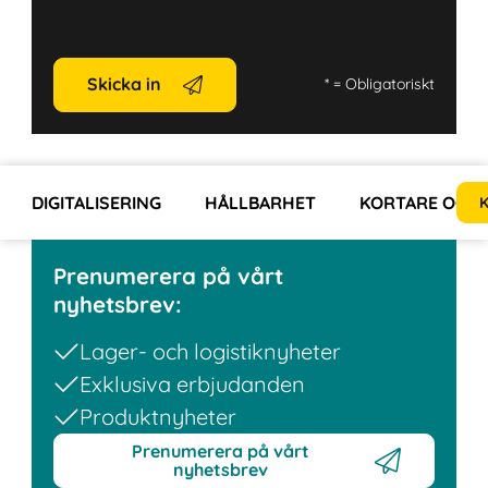
Skicka in
*
= Obligatoriskt
DIGITALISERING
HÅLLBARHET
KORTARE OCH 
K
Prenumerera på vårt
nyhetsbrev:
Lager- och logistiknyheter
Exklusiva erbjudanden
Produktnyheter
Prenumerera på vårt
nyhetsbrev