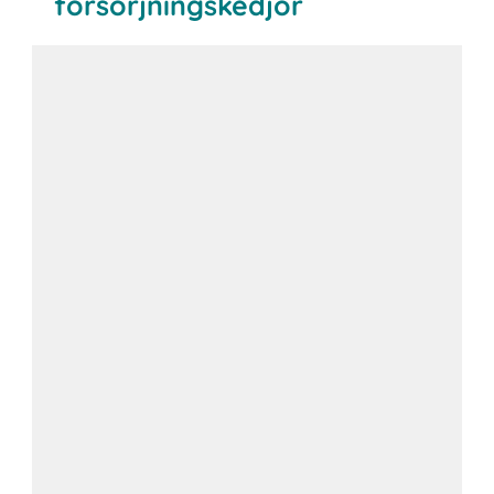
försörjningskedjor