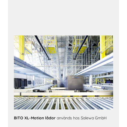
BITO XL-Motion lådor
används hos Salewa GmbH