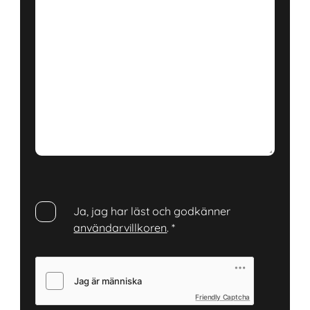
Ja, jag har läst och godkänner
användarvillkoren
.
*
Friendly Captcha