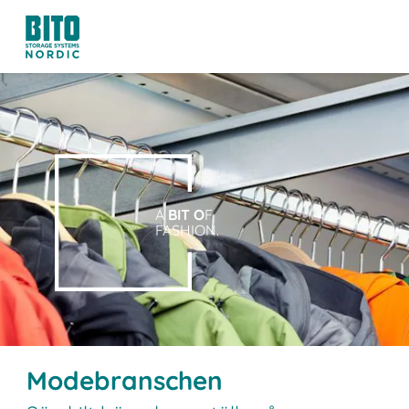
A
BIT O
F
FASHION.
Modebranschen