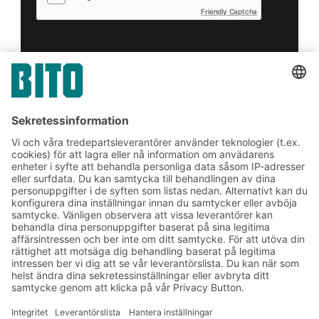
Friendly Captcha
Skicka in
*
= Obligatoriskt
Prenumerera på vårt
nyhetsbrev:
Lager- och logistiknyheter
Exklusiva erbjudanden
Produktnyheter
Prenumerera på vårt
nyhetsbrev