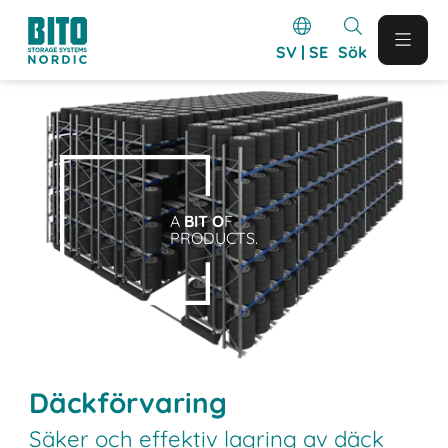
SV | SE
Sök
A
BIT O
F
PRODUCTS.
Däckförvaring
Säker och effektiv lagring av däck