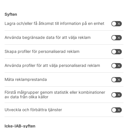
Lösningar
Rådgivning & service
Intralogistiklösningar
Produktkatalog
Lådsystem
BITO PROJEKTGUIDE
Hyllsystem
Nedladdningar
Transportsystem
Kontaktformulär
Våra tjänster
Företag
Följ oss
Om oss
Vårt globala nätverk
Våra produktionsanläggningar
A
BIT O
F
YOUR LIFE.