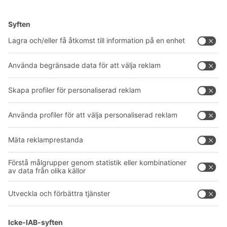
Lösningar
Rådgivning & service
Intralogistiklösningar
Produktkatalog
Lådsystem
BITO PROJEKTGUIDE
Hyllsystem
Nedladdningar
Transportsystem
Kontaktformulär
Våra tjänster
Företag
Följ oss
Om oss
Vårt globala nätverk
Våra produktionsanläggningar
A
BIT O
F
YOUR LIFE.