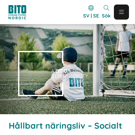
SV | SE
Sök
A
BIT O
F
RESPONSIBILITY.
Hållbart näringsliv – Socialt