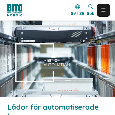
SV | SE
Sök
A
BIT O
F
AUTOMATION.
Lådor för automatiserade