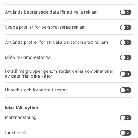
Lådsystem
BITO PROJEKTGUIDE
Hyllsystem
Nedladdningar
Transportsystem
Kontaktformulär
Våra tjänster
Företag
Följ oss
Om oss
Vårt globala nätverk
Våra produktionsanläggningar
A
BIT O
F
YOUR LIFE.