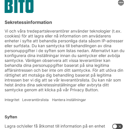
Skicka in
*
= Obligatoriskt
Prenumerera på vårt
nyhetsbrev:
Lager- och logistiknyheter
Exklusiva erbjudanden
Produktnyheter
Prenumerera på vårt
nyhetsbrev
Lösningar
Rådgivning & service
Intralogistiklösningar
Produktkatalog