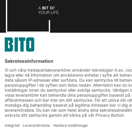
A
BIT O
F
YOUR LIFE.
042-151 910
© 2026 BITO-Lagertechnik Bittmann GmbH
Design och implementering
+ | LOUIS
INTERNET
Erbjudandet riktar sig till industri, hantverk, handel och fria
yrken för användning i självständig, professionell eller
kommersiell verksamhet.
Försäljnings- och leveransvillkor
Integritetspolicy
Juridisk information
Inställningar för sekretess