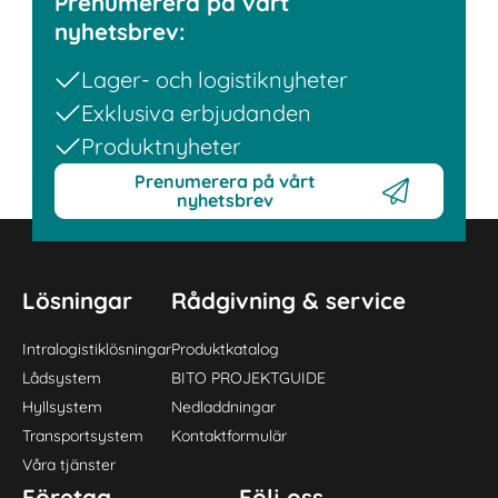
Prenumerera på vårt
nyhetsbrev:
Lager- och logistiknyheter
Exklusiva erbjudanden
Produktnyheter
Prenumerera på vårt
nyhetsbrev
Lösningar
Rådgivning & service
Intralogistiklösningar
Produktkatalog
Lådsystem
BITO PROJEKTGUIDE
Hyllsystem
Nedladdningar
Transportsystem
Kontaktformulär
Våra tjänster
Företag
Följ oss