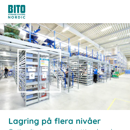
A
BIT O
F
SPACE.
Lagring på flera nivåer