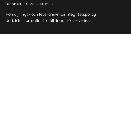
kommersiell verksamhet.
Försäljnings- och leveransvillkor
Integritetspolicy
Juridisk information
Inställningar för sekretess