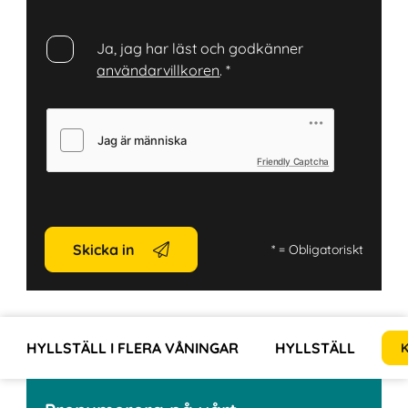
Ja, jag har läst och godkänner
användarvillkoren
.
*
Friendly Captcha
Skicka in
*
= Obligatoriskt
HYLLSTÄLL I FLERA VÅNINGAR
HYLLSTÄLL
L
K