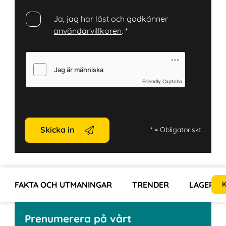
Ja, jag har läst och godkänner
användarvillkoren
.
*
Friendly Captcha
Skicka in
*
= Obligatoriskt
FAKTA OCH UTMANINGAR
TRENDER
LAGER- 
K
Prenumerera på vårt