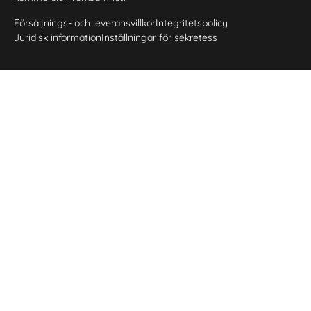
Försäljnings- och leveransvillkor
Integritetspolicy
Juridisk information
Inställningar för sekretess