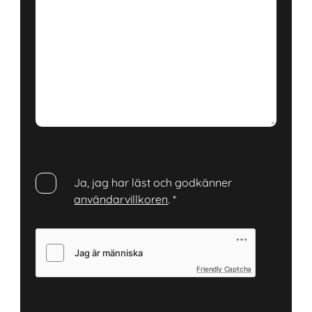
Ja, jag har läst och godkänner
användarvillkoren
.
*
Friendly Captcha