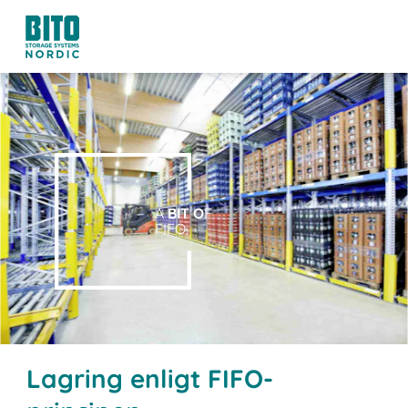
A
BIT O
F
FIFO.
Lagring enligt FIFO-