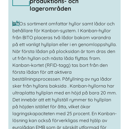
produktions- och
lagerområden
BITO:s sortiment omfattar hyllor samt lådor och
behållare för Kanban-system. I Kanban-hyllor
från BITO placeras två lådor bakom varandra
på ett vanligt hyllplan eller i en genomloppshylla.
När första lådan på plocksidan är tom dras den
ut från hyllan och nästa låda flyttas fram.
Kanban-kortet (RFID-tagg) tas bort från den
första lådan för att aktivera
beställningsprocessen. Påfyllning av nya lådor
sker från hyllans baksida . Kanban-hyllorna har
ultraplatta hyllplan med en höjd på bara 20 mm.
Det innebär att ett hyllställ rymmer tio hyllplan
på höjden istället för åtta, vilket ökar
lagringskapaciteten med 25 procent. En Kanban-
lösning kan också förverkligas med hjälp av
eurolådan EMB som är särskilt utformad för