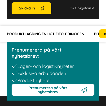
Skicka in
*
= Obligatoriskt
PRODUKTLAGRING ENLIGT FIFO-PRINCIPEN
BITO:
K
Prenumerera på vårt
nyhetsbrev:
Lager- och logistiknyheter
Exklusiva erbjudanden
Produktnyheter
Prenumerera på vårt
nyhetsbrev