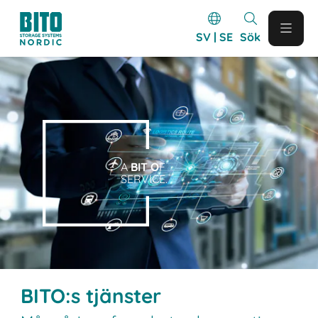
SV | SE
Sök
A
BIT O
F
SERVICE.
BITO:s tjänster