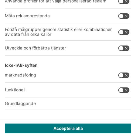
Om oss
Vårt globala nätverk
Våra produktionsanläggningar
A
BIT O
F
YOUR LIFE.
042-151 910
© 2026 BITO-Lagertechnik Bittmann GmbH
Design och implementering
+ | LOUIS
INTERNET
Erbjudandet riktar sig till industri, hantverk, handel och fria
yrken för användning i självständig, professionell eller