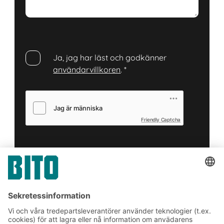
Ja, jag har läst och godkänner
användarvillkoren
.
*
Friendly Captcha
Skicka in
*
= Obligatoriskt
Prenumerera på vårt