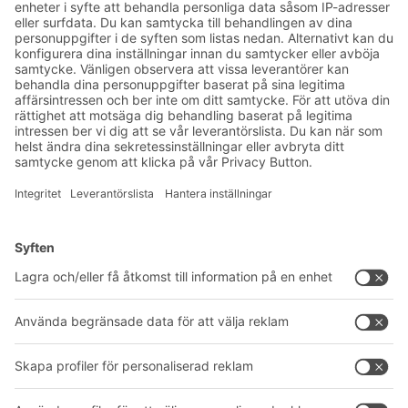
nyhetsbrev:
Lager- och logistiknyheter
Exklusiva erbjudanden
Produktnyheter
Prenumerera på vårt
nyhetsbrev
Lösningar
Rådgivning & service
Intralogistiklösningar
Produktkatalog
Lådsystem
BITO PROJEKTGUIDE
Hyllsystem
Nedladdningar
Transportsystem
Kontaktformulär
Våra tjänster
Företag
Följ oss