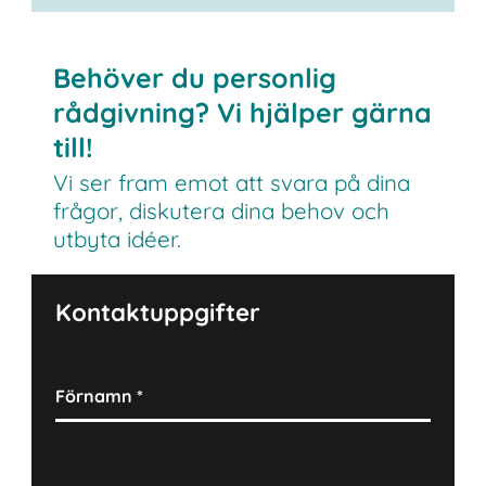
Behöver du personlig
rådgivning? Vi hjälper gärna
till!
Vi ser fram emot att svara på dina
frågor, diskutera dina behov och
utbyta idéer.
Kontaktuppgifter
Förnamn
*