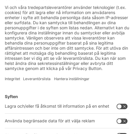
Prenumerera på vårt
nyhetsbrev:
Lager- och logistiknyheter
Exklusiva erbjudanden
Produktnyheter
Prenumerera på vårt
nyhetsbrev
Lösningar
Rådgivning & service
Intralogistiklösningar
Produktkatalog
Lådsystem
BITO PROJEKTGUIDE
Hyllsystem
Nedladdningar
Transportsystem
Kontaktformulär