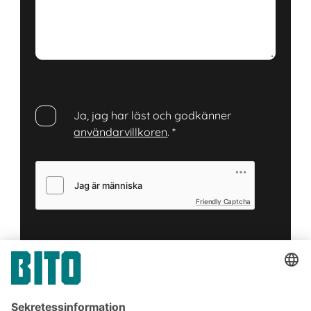
Ja, jag har läst och godkänner
användarvillkoren
.
*
Friendly Captcha
Skicka in
*
= Obligatoriskt