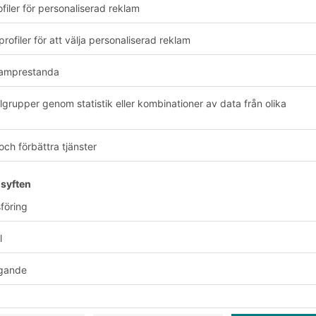
etsbrev:
Prenum
xklusiva erbjudanden
service
Företag
Följ oss
Om oss