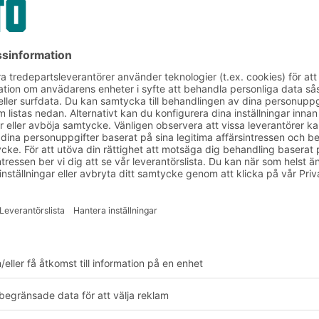
stiklösningar
Referenser
Livsmedelsgrossister
t inom livsmedelssekto