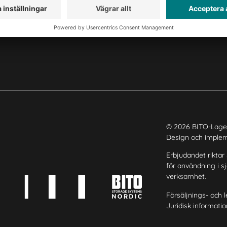
Vårt globala nätverk
Våra produktionsanläggningar
© 2026 BITO-Lage
Design och imple
Erbjudandet riktar s
för användning i sj
verksamhet.
Försäljnings- och l
Juridisk informatio