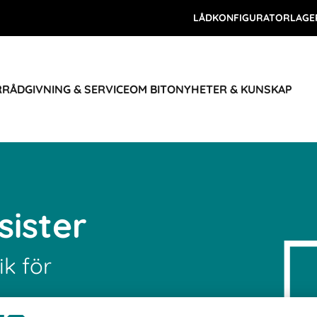
LÅDKONFIGURATOR
LAGE
R
RÅDGIVNING & SERVICE
OM BITO
NYHETER & KUNSKAP
sister
ik för