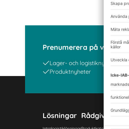
Prenumerera på vårt nyh
Lager- och logistiknyheter
E
Produktnyheter
Lösningar
Rådgivning & 
Intralogistiklösningar
Produktkatalog