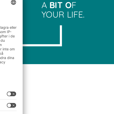
A
BIT O
F
YOUR LIFE.
rn