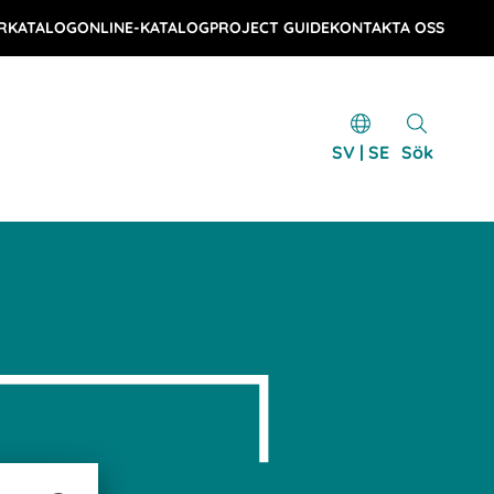
RKATALOG
ONLINE-KATALOG
PROJECT GUIDE
KONTAKTA OSS
SV | SE
Sök