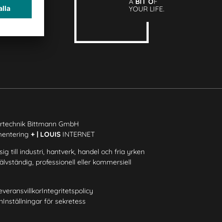
A
BIT O
F
YOUR LIFE.
rtechnik Bittmann GmbH
mentering
+ | LOUIS
INTERNET
ig till industri, hantverk, handel och fria yrken
älvständig, professionell eller kommersiell
everansvillkor
Integritetspolicy
n
Inställningar för sekretess