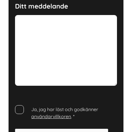
Ditt meddelande
Ja, jag har läst och godkänner
användarvillkoren
.
*