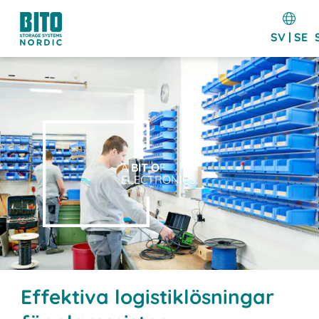
SV | SE
A
BIT O
F
ELECTRONICS.
Effektiva logistiklösningar