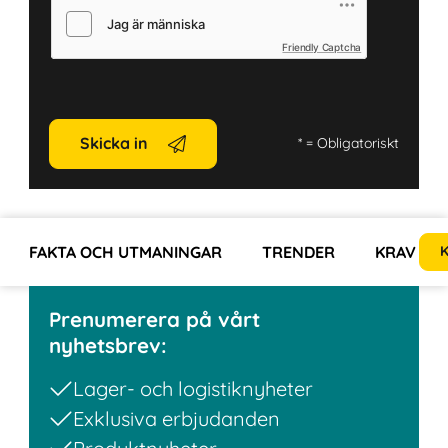
Friendly Captcha
Skicka in
*
= Obligatoriskt
FAKTA OCH UTMANINGAR
TRENDER
KRAV
K
Prenumerera på vårt
nyhetsbrev:
Lager- och logistiknyheter
Exklusiva erbjudanden