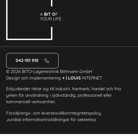
A
BIT O
F
YOUR LIFE.
042-151 910
© 2026 BITO-Lagertechnik Bittmann GmbH
Design och implementering
+ | LOUIS
INTERNET
Erbjudandet riktar sig till industri, hantverk, handel och fria
yrken för användning i självständig, professionell eller
kommersiell verksamhet.
Försäljnings- och leveransvillkor
Integritetspolicy
Juridisk information
Inställningar för sekretess