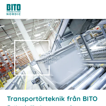
A
BIT O
F
CONVEYOR
SYSTEMS.
Transportörteknik från BITO