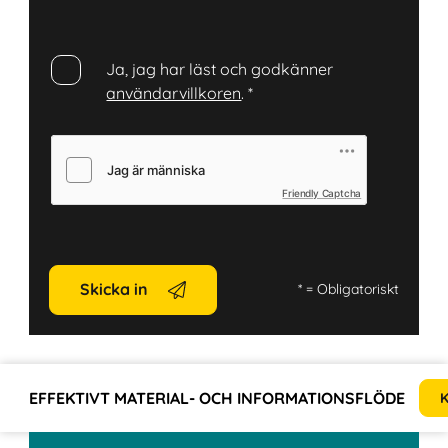
Ja, jag har läst och godkänner
användarvillkoren
.
*
Friendly Captcha
Skicka in
*
= Obligatoriskt
EFFEKTIVT MATERIAL- OCH INFORMATIONSFLÖDE
K