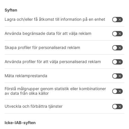
Lösningar
Rådgivning & service
Intralogistiklösningar
Produktkatalog
Lådsystem
BITO PROJEKTGUIDE
Hyllsystem
Nedladdningar
Transportsystem
Kontaktformulär
Våra tjänster
Företag
Följ oss
Om oss
Vårt globala nätverk
Våra produktionsanläggningar
A
BIT O
F
YOUR LIFE.