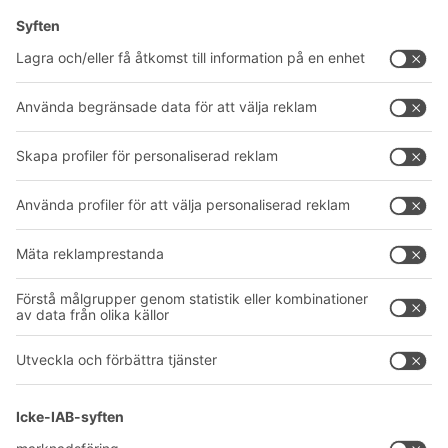
Lösningar
Rådgivning & service
Intralogistiklösningar
Produktkatalog
Lådsystem
BITO PROJEKTGUIDE
Hyllsystem
Nedladdningar
Transportsystem
Kontaktformulär
Våra tjänster
Företag
Följ oss
Om oss
Vårt globala nätverk
Våra produktionsanläggningar
A
BIT O
F
YOUR LIFE.