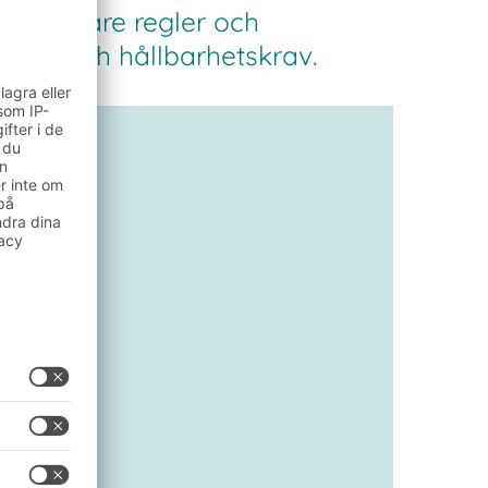
t striktare regler och
ende och hållbarhetskrav.