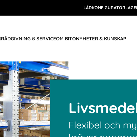
LÅDKONFIGURATOR
LAGE
R
RÅDGIVNING & SERVICE
OM BITO
NYHETER & KUNSKAP
Livsmede
Flexibel och my