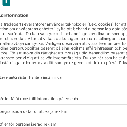
r inför olika utmaningar, till exempel all
arukostnader, förändrat konsumentbete