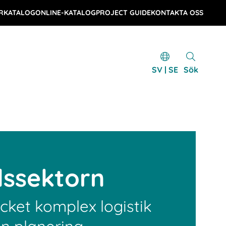
RKATALOG
ONLINE-KATALOG
PROJECT GUIDE
KONTAKTA OSS
SV | SE
Sök
lssektorn
cket komplex logistik