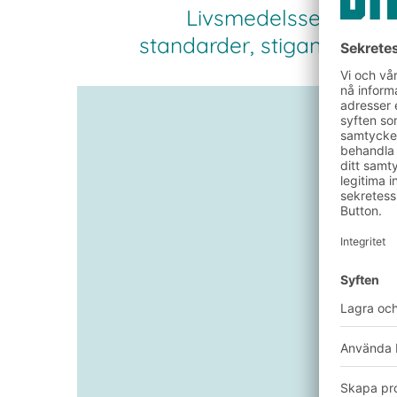
Livsmedelssektorn stå
standarder, stigande råv