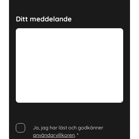
Ditt meddelande
Ja, jag har läst och godkänner
användarvillkoren
.
*