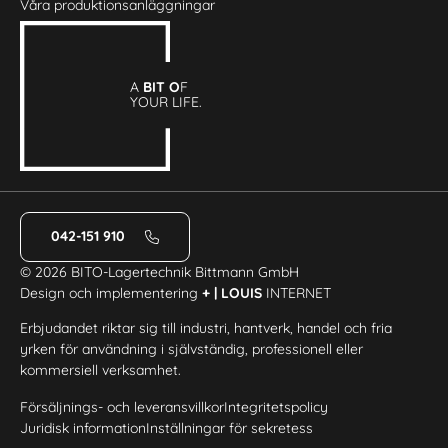
Våra produktionsanläggningar
A
BIT O
F
YOUR LIFE.
042-151 910
© 2026 BITO-Lagertechnik Bittmann GmbH
Design och implementering
+ | LOUIS
INTERNET
Erbjudandet riktar sig till industri, hantverk, handel och fria
yrken för användning i självständig, professionell eller
kommersiell verksamhet.
Försäljnings- och leveransvillkor
Integritetspolicy
Juridisk information
Inställningar för sekretess