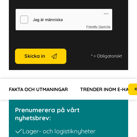
Friendly Captcha
Skicka in
*
= Obligatoriskt
FAKTA OCH UTMANINGAR
TRENDER INOM E-HAND
K
Prenumerera på vårt
nyhetsbrev:
Lager- och logistiknyheter