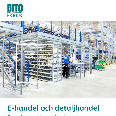
A
BIT O
F
E-COMMERCE.
E-handel och detaljhandel